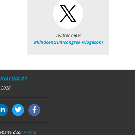
Twitter mee:
#kindcentrumcongres
@logacom
OGACOM BV
 2026
ebsite door
Fronta