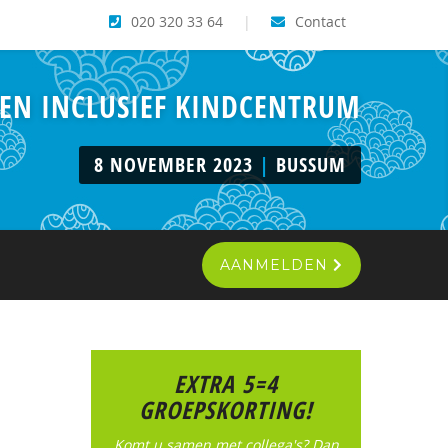
020 320 33 64
|
Contact
 EN INCLUSIEF KINDCENTRUM
8 NOVEMBER 2023
|
BUSSUM
AANMELDEN
EXTRA 5=4
GROEPSKORTING!
Komt u samen met collega's? Dan