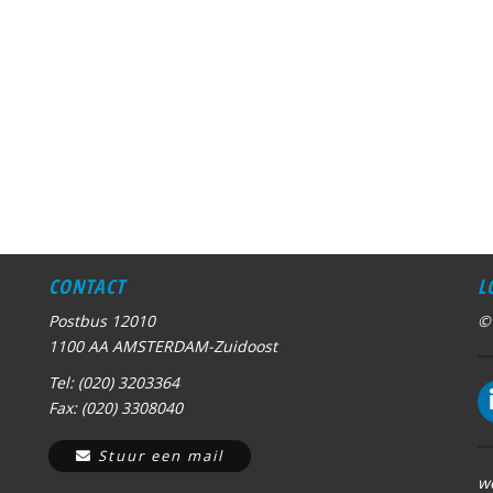
CONTACT
L
Postbus 12010
©
1100 AA AMSTERDAM-Zuidoost
Tel: (020) 3203364
Fax: (020) 3308040
Stuur een mail
w