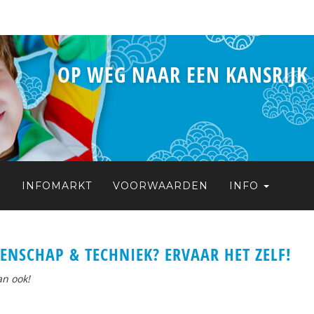
OP WEG NAAR EEN KANSRIJK
S
INFOMARKT
VOORWAARDEN
INFO
ENSCHAP & TECHNIEK? ERVAAR HET ZELF!
an ook!