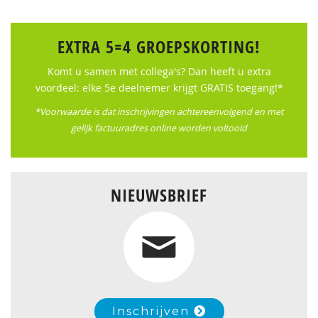
EXTRA 5=4 GROEPSKORTING!
Komt u samen met collega's? Dan heeft u extra
voordeel: elke 5e deelnemer krijgt GRATIS toegang!*
*Voorwaarde is dat inschrijvingen achtereenvolgend en met
gelijk factuuradres online worden voltooid
NIEUWSBRIEF
Inschrijven