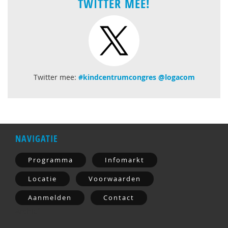
TWITTER MEE!
Twitter mee:
#kindcentrumcongres
@logacom
NAVIGATIE
Programma
Infomarkt
Locatie
Voorwaarden
Aanmelden
Contact
Archief