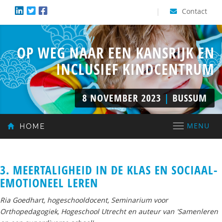
|
Contact
OP WEG NAAR EEN KANSRIJK EN
INCLUSIEF KINDCENTRUM
8 NOVEMBER 2023
|
BUSSUM
Toggle
MENU
HOME
navigatio
3. MEERTALIGHEID IN DE KLAS EN SOCIAAL-
EMOTIONEEL LEREN
Ria Goedhart, hogeschooldocent, Seminarium voor
Orthopedagogiek, Hogeschool Utrecht en auteur van
'Samenleren