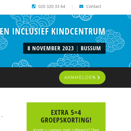
020 320 33 64
|
Contact
 EN INCLUSIEF KINDCENTRUM
8 NOVEMBER 2023
|
BUSSUM
AANMELDEN
EXTRA 5=4
 -
GROEPSKORTING!
Komt u samen met collega's? Dan