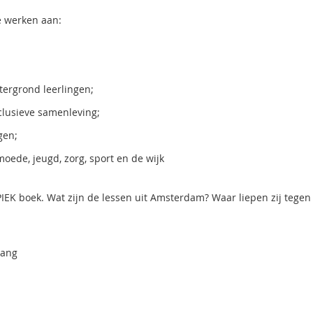
 werken aan:
tergrond leerlingen;
clusieve samenleving;
gen;
ede, jeugd, zorg, sport en de wijk
EK boek. Wat zijn de lessen uit Amsterdam? Waar liepen zij tegen
vang