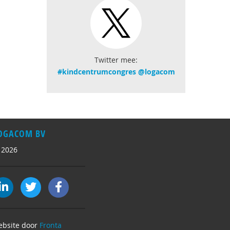
Twitter mee:
#kindcentrumcongres
@logacom
OGACOM BV
 2026
ebsite door
Fronta