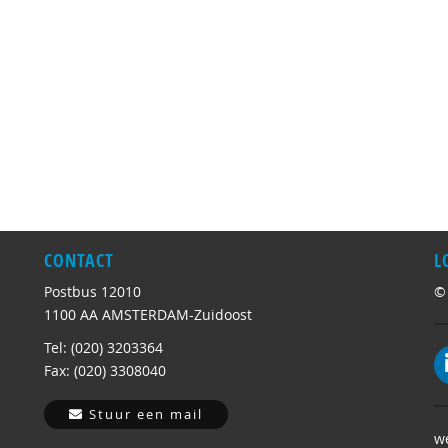
CONTACT
L
Postbus 12010
©
1100 AA AMSTERDAM-Zuidoost
Tel: (020) 3203364
Fax: (020) 3308040
Stuur een mail
w