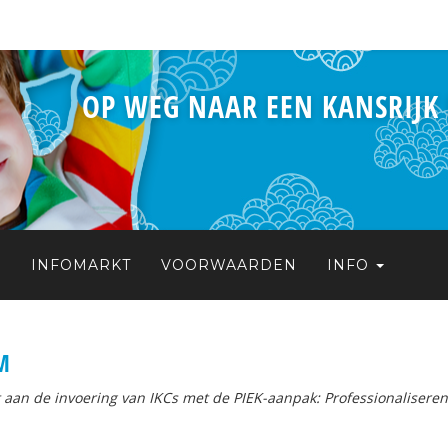
OP WEG NAAR EEN KANSRIJK
S
INFOMARKT
VOORWAARDEN
INFO
M
aan de invoering van IKCs met de PIEK-aanpak: Professionaliseren