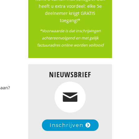
heeft u extra voordeel: elke 5e
deelnemer krijgt GRATIS
toegang!*
*Voorwaarde is dat inschrijvingen
achtereenvolgend en met gelijk
factuuradres online worden voltooid
NIEUWSBRIEF
 aan?
Inschrijven