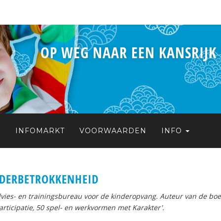
OP WEG NAAR EEN KANSRIJK
S
INFOMARKT
VOORWAARDEN
INFO
NDERBETROKKENHEID
advies- en trainingsbureau voor de kinderopvang. Auteur van de bo
articipatie, 50 spel- en werkvormen met Karakter'.