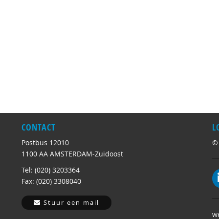
CONTACT
L
Postbus 12010
©
1100 AA AMSTERDAM-Zuidoost
Tel: (020) 3203364
Fax: (020) 3308040
Stuur een mail
w