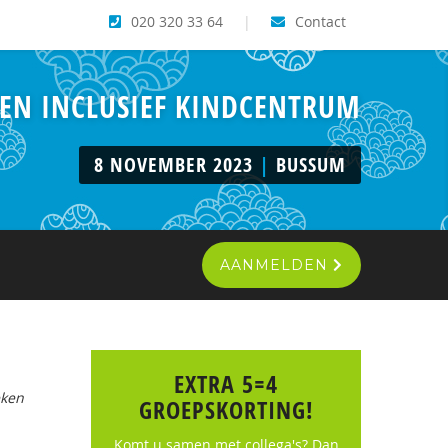
020 320 33 64
|
Contact
 EN INCLUSIEF KINDCENTRUM
8 NOVEMBER 2023
|
BUSSUM
AANMELDEN
EXTRA 5=4
eken
GROEPSKORTING!
Komt u samen met collega's? Dan