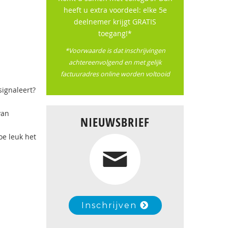
heeft u extra voordeel: elke 5e
deelnemer krijgt GRATIS
toegang!*
*Voorwaarde is dat inschrijvingen
achtereenvolgend en met gelijk
factuuradres online worden voltooid
signaleert?
van
NIEUWSBRIEF
oe leuk het
Inschrijven