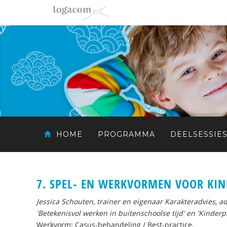
HOME
PROGRAMMA
DEELSESSIE
7. SPEL- EN WERKVORMEN VOOR KI
Jessica Schouten, trainer en eigenaar Karakteradvies, 
'Betekenisvol werken in buitenschoolse tijd' en 'Kinderp
Werkvorm
: Casus-behandeling / Best-practice.