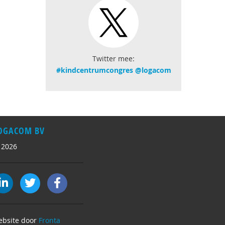
Twitter mee:
#kindcentrumcongres
@logacom
OGACOM BV
 2026
ebsite door
Fronta